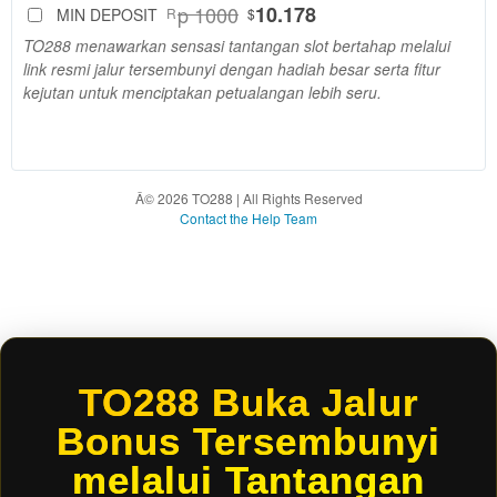
p 1000
10.178
you or
MIN DEPOSIT
R
$
one
TO288 menawarkan sensasi tantangan slot bertahap melalui
client, in
link resmi jalur tersembunyi dengan hadiah besar serta fitur
a single
kejutan untuk menciptakan petualangan lebih seru.
end
product
Price is in US dollars and excludes tax and handling fees
which
end
users
Â© 2026 TO288 | All Rights Reserved
Contact the Help Team
are not
charged
for. The
total
price
includes
the item
price
TO288 Buka Jalur
and a
Bonus Tersembunyi
buyer
fee.
melalui Tantangan