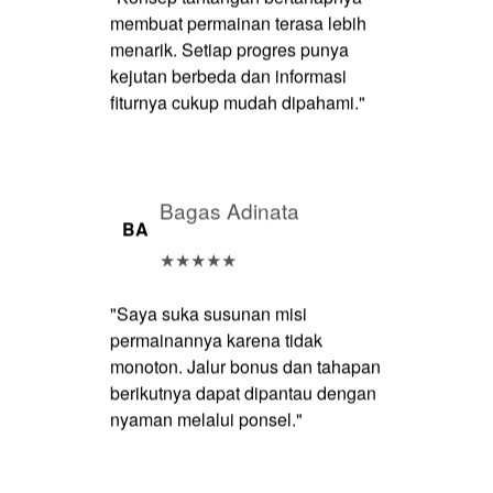
membuat permainan terasa lebih
menarik. Setiap progres punya
kejutan berbeda dan informasi
fiturnya cukup mudah dipahami."
Bagas Adinata
BA
★★★★★
"Saya suka susunan misi
permainannya karena tidak
monoton. Jalur bonus dan tahapan
berikutnya dapat dipantau dengan
nyaman melalui ponsel."