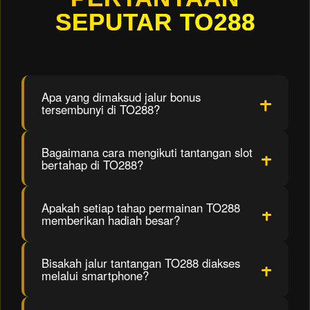
SEPUTAR TO288
Apa yang dimaksud jalur bonus
tersembunyi di TO288?
Bagaimana cara mengikuti tantangan slot
bertahap di TO288?
Apakah setiap tahap permainan TO288
memberikan hadiah besar?
Bisakah jalur tantangan TO288 diakses
melalui smartphone?