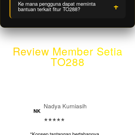
Ke mana pengguna dapat meminta
bantuan terkait fitur TO288?
Review Member Setia
TO288
Nadya Kurniasih
NK
★★★★★
"Konsep tantangan bertahapnya