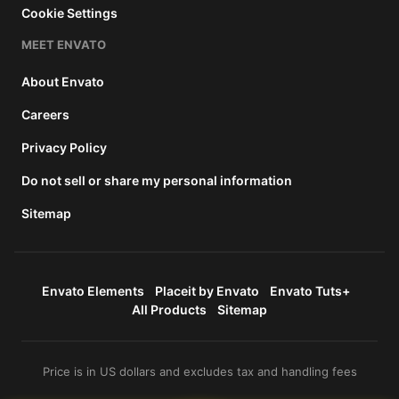
Cookie Settings
MEET ENVATO
About Envato
Careers
Privacy Policy
Do not sell or share my personal information
Sitemap
Envato Elements
Placeit by Envato
Envato Tuts+
All Products
Sitemap
Price is in US dollars and excludes tax and handling fees