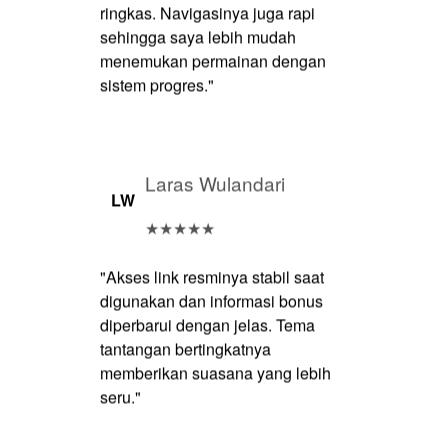
ringkas. Navigasinya juga rapi
sehingga saya lebih mudah
menemukan permainan dengan
sistem progres."
Laras Wulandari
LW
★★★★★
"Akses link resminya stabil saat
digunakan dan informasi bonus
diperbarui dengan jelas. Tema
tantangan bertingkatnya
memberikan suasana yang lebih
seru."