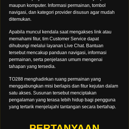
maupun komputer. Informasi permainan, tombol
navigasi, dan kategori provider disusun agar mudah
ditemukan.
Apabila muncul kendala saat mengakses link atau
memahami fitur, tim Customer Service dapat
dihubungi melalui layanan Live Chat. Bantuan
tersebut mencakup panduan navigasi, informasi
permainan, serta penjelasan umum mengenai
tahapan yang tersedia.
TO288 menghadirkan ruang permainan yang
menggabungkan misi berlapis dan fitur kejutan dalam
satu akses. Susunan tersebut menciptakan
pengalaman yang terasa lebih hidup bagi pengguna
yang tertarik menjelajahi tantangan secara bertahap.
PERTANYAAN