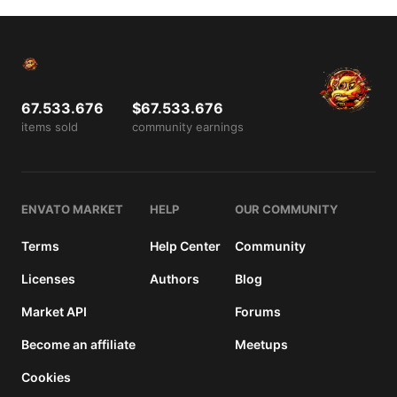
67.533.676
$67.533.676
items sold
community earnings
ENVATO MARKET
HELP
OUR COMMUNITY
Terms
Help Center
Community
Licenses
Authors
Blog
Market API
Forums
Become an affiliate
Meetups
Cookies